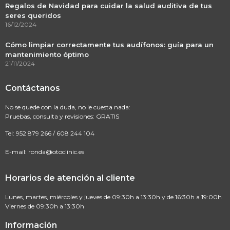
Regalos de Navidad para cuidar la salud auditiva de tus
seres queridos
16/12/2024
Cómo limpiar correctamente tus audífonos: guía para un
mantenimiento óptimo
21/11/2024
Contáctanos
No se quede con la duda, no le cuesta nada:
Pruebas, consulta y revisiones: GRATIS
Tel:
952 879 266
/
608 244 104
E-mail:
ronda@otoclinic.es
Horarios de atención al cliente
Lunes, martes, miércoles y jueves de 09:30h a 13:30h y de 16:30h a 19:00h
Viernes de 09:30h a 13:30h
Información