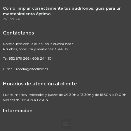
Cómo limpiar correctamente tus audífonos: guía para un
mantenimiento óptimo
21/11/2024
Contáctanos
No se quede con la duda, no le cuesta nada:
Pruebas, consulta y revisiones: GRATIS
Tel:
952 879 266
/
608 244 104
E-mail:
ronda@otoclinic.es
Horarios de atención al cliente
Lunes, martes, miércoles y jueves de 09:30h a 13:30h y de 16:30h a 19:00h
Viernes de 09:30h a 13:30h
Información