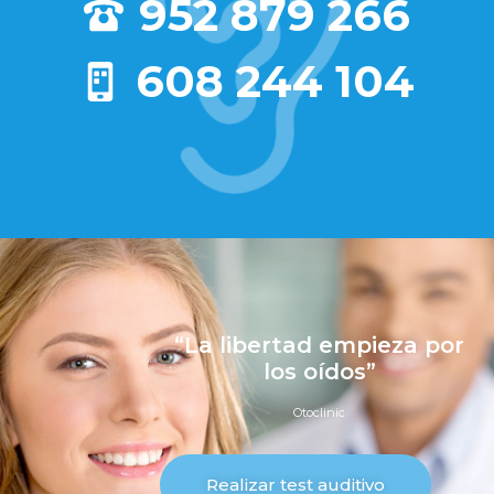
952 879 266
608 244 104
“La libertad empieza por
los oídos”
Otoclinic
Realizar test auditivo