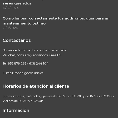
seres queridos
16/12/2024
Cómo limpiar correctamente tus audífonos: guía para un
mantenimiento óptimo
21/11/2024
Contáctanos
No se quede con la duda, no le cuesta nada:
Pruebas, consulta y revisiones: GRATIS
Tel:
952 879 266
/
608 244 104
E-mail:
ronda@otoclinic.es
Horarios de atención al cliente
Lunes, martes, miércoles y jueves de 09:30h a 13:30h y de 16:30h a 19:00h
Viernes de 09:30h a 13:30h
Información